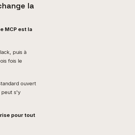
change la
le MCP est la
lack, puis à
is fois le
standard ouvert
 peut s'y
rise pour tout