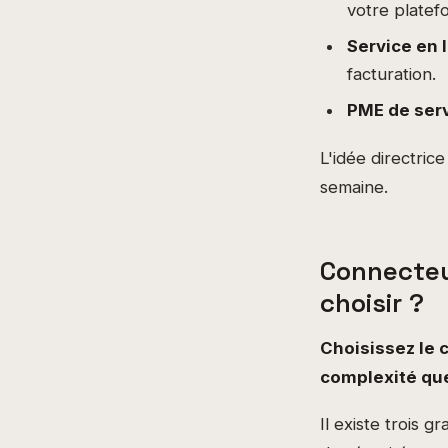
votre platef
Service en 
facturation.
PME de ser
L'idée directric
semaine.
Connecteu
choisir ?
Choisissez le 
complexité que
Il existe trois 