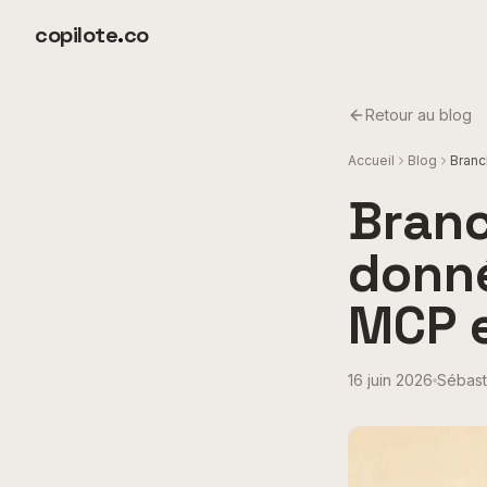
Aller au contenu principal
copilote
.
co
Retour au blog
Accueil
Blog
Branc
Branc
donné
MCP e
16 juin 2026
Sébast