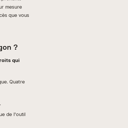
sur mesure
ccès que vous
gon ?
roits qui
que. Quatre
.
e de l'outil