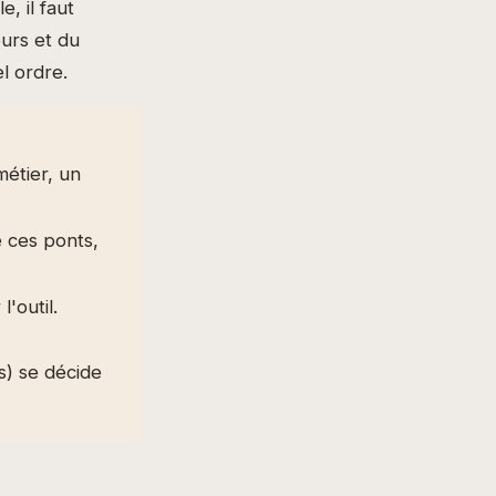
, il faut
eurs et du
l ordre.
métier, un
 ces ponts,
'outil.
s) se décide