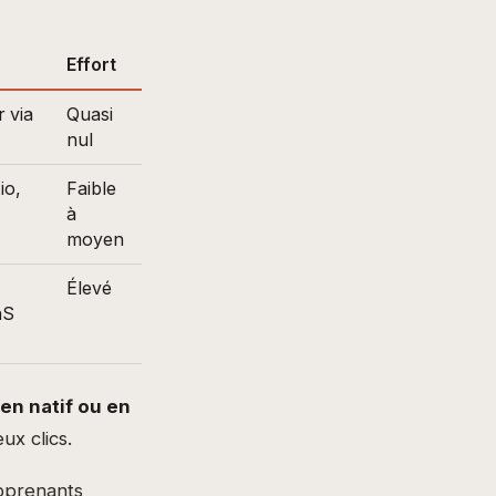
Effort
r via
Quasi
nul
io,
Faible
à
moyen
Élevé
aS
en natif ou en
ux clics.
apprenants